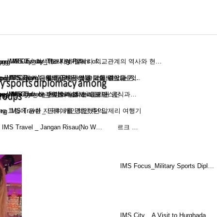
IMS City_회색 도시 앙카라
IMS Culture_The Key Pillars of…
IMS Essay_튀르키예-알제리 외교관계의 역사와 현…
IMS Culture _ 페르시아 문명을 이어오는 다문…
IMS Travel _ 샬롬(Shalom)! 이스라엘
IMS City_‘다름의 공존’, 그 숭고한 위험을 기…
이슬람과 음악 : 금지된 것과 막을 수 없는 것
IMS Culture _ 할랄과 코셔 : 금기된 음식과…
IMS City _ 요리 이스라엘 조리 필라스틴
Highlights on the Humanitarian…
IMS Travel _ 온정이 넘치는 요르단
그림에 관한 지극히 개인적인 추억
IMS Travel _ 인류애를 경험했던 알제리 여행기
IMS Culture _ 동부지중해의 예술 – 투르크 …
IMS Travel _ Jangan Risau(No W…
IMS Focus_Military Sports Dipl…
IMS City _ A Visit to Hurghada…