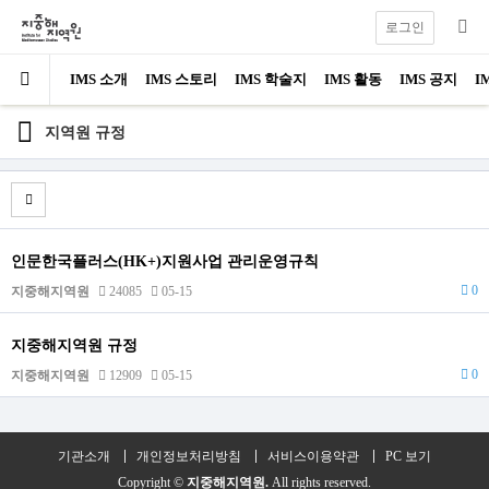
로그인
IMS 소개
IMS 스토리
IMS 학술지
IMS 활동
IMS 공지
I
지역원 규정
인문한국플러스(HK+)지원사업 관리운영규칙
0
지중해지역원
24085
05-15
지중해지역원 규정
0
지중해지역원
12909
05-15
기관소개
개인정보처리방침
서비스이용약관
PC 보기
Copyright ©
지중해지역원.
All rights reserved.