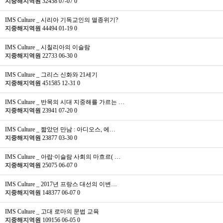
지중해지역원
32458
07-07
0
IMS Culture _ 시리아 기독교인의 멸종위기?
지중해지역원
44494
01-19
0
IMS Culture _ 시칠리아의 이슬람
지중해지역원
22733
06-30
0
IMS Culture _ 그리스 신화와 21세기
지중해지역원
451585
12-31
0
IMS Culture _ 반목의 시대 지중해를 가르는 …
지중해지역원
23941
07-20
0
IMS Culture _ 짧았던 만남 : 아디오스, 에…
지중해지역원
23877
03-30
0
IMS Culture _ 아랍∙이슬람 사회의 마흐르( …
지중해지역원
25075
06-07
0
IMS Culture _ 2017년 프랑스 대선의 이변…
지중해지역원
148377
06-07
0
IMS Culture _ 고대 로마의 문법 교육
지중해지역원
109156
06-05
0