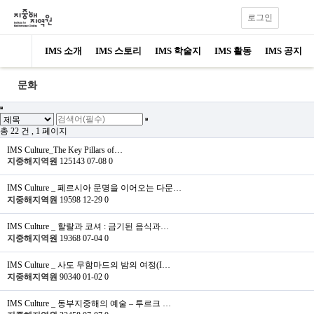
로그인
IMS 소개
IMS 스토리
IMS 학술지
IMS 활동
IMS 공지
문화
총 22 건
, 1 페이지
IMS Culture_The Key Pillars of…
지중해지역원
125143
07-08
0
IMS Culture _ 페르시아 문명을 이어오는 다문…
지중해지역원
19598
12-29
0
IMS Culture _ 할랄과 코셔 : 금기된 음식과…
지중해지역원
19368
07-04
0
IMS Culture _ 사도 무함마드의 밤의 여정(I…
지중해지역원
90340
01-02
0
IMS Culture _ 동부지중해의 예술 – 투르크 …