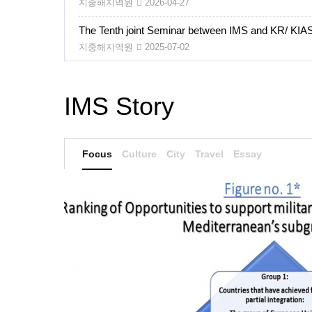
지중해지역원
2026-04-27
The Tenth joint Seminar between IMS and KR/ KIA
지중해지역원
2025-07-02
IMS Story
Focus
Culture
City
Travel
Essay