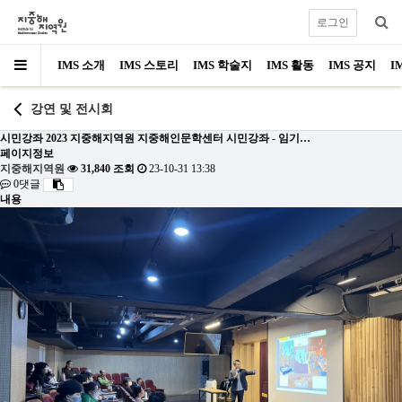
로그인
IMS 소개
IMS 스토리
IMS 학술지
IMS 활동
IMS 공지
I
강연 및 전시회
시민강좌
2023 지중해지역원 지중해인문학센터 시민강좌 - 임기…
페이지정보
지중해지역원
31,840 조회
23-10-31 13:38
0댓글
내용