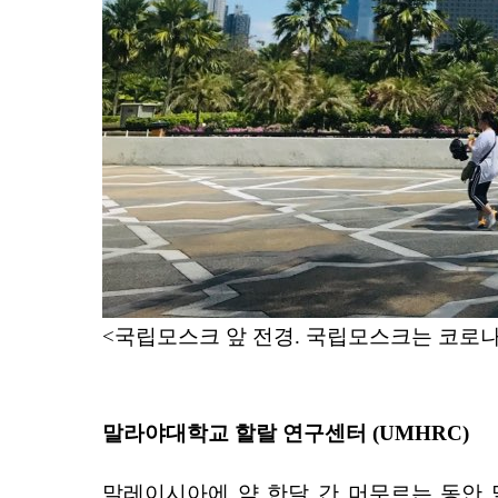
<국립모스크 앞 전경. 국립모스크는 코로
말라야대학교 할랄 연구센터 (UMHRC)
말레이시아에 약 한달 간 머무르는 동안 말