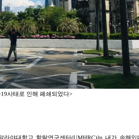
나19사태로 인해 폐쇄되었다>
라야대학교 할랄연구센터(UMHRC)는 내가 속해있다고