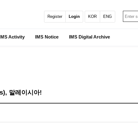
Register
Login
KOR
ENG
IMS Activity
IMS Notice
IMS Digital Archive
ries), 말레이시아!