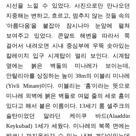
시선을 느낄 수 있었다. 사진으로만 만나오던
지중해는 변하고, 흐르고, 멈추지 않는 것들 속의
'아름다움'을 붙잡아 잠시나마 눈앞에 펼쳐
보여주고 있었다. 콘얄트 해변을 따라서 쭉
걸어서 내려오면 시내 중심부에 우뚝 솟아있는
칼레이치 입구 시계탑이 멀리 보인다. 시계탑
옆에는 붉은 벽돌의 미나레가 보이는데,
안탈리아를 상징하는 높이 38m의 이블리 미나레
(Yivli Minare)이다. 이블리는 '홈'이라는 뜻으로
미나레 외벽에 붉은 벽돌로 여덟 줄의 세로 홈이
있다고 해서 붙은 이름이다. 13세기 룸 셀주크의
술탄이었던 알라딘 케이쿠 바드(Alaaddin
Keykubad) 1세가 세웠다. 미나레의 북쪽 면에는
발코니 까지
올라갈 수 있는 내부 계단이있는데