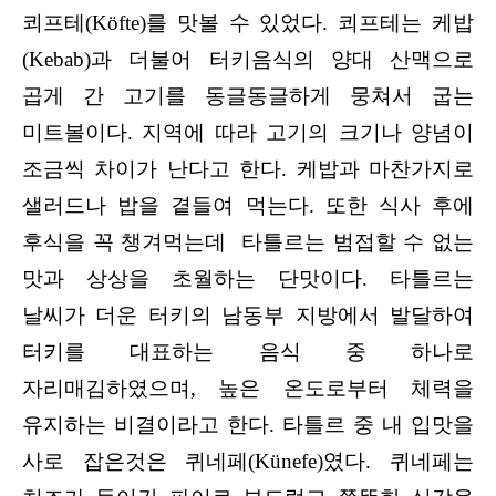
쾨프테(Köfte)를 맛볼 수 있었다. 쾨프테는 케밥
(Kebab)과 더불어 터키음식의 양대 산맥으로
곱게 간 고기를 동글동글하게 뭉쳐서 굽는
미트볼이다. 지역에 따라 고기의 크기나 양념이
조금씩 차이가 난다고 한다. 케밥과 마찬가지로
샐러드나 밥을 곁들여 먹는다. 또한 식사 후에
후식을 꼭 챙겨먹는데
타틀르는 범접할 수 없는
맛과 상상을 초월하는 단맛이다. 타틀르는
날씨가 더운 터키의 남동부 지방에서 발달하여
터키를 대표하는 음식 중 하나로
자리매김하였으며, 높은 온도로부터 체력을
유지하는 비결이라고 한다. 타틀르 중 내 입맛을
사로 잡은것은 퀴네페(Künefe)였다. 퀴네페는