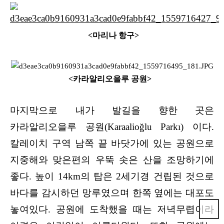
<마리나 항구>
<카라알리오을루 공원>
마지막으로 내가 발길을 향한 곳은
카라알리오을루 공원(Karaalioğlu Parkı) 이다.
칼레이치 구역 남쪽 끝 바닷가에 있는 공원으로
지중해와 맞은편의 우뚝 솟은 산을 조망하기에
좋다. 높이 14km의 탑은 2세기경 건립된 것으로
바다를 감시하던 망루였으며 한쪽 옆에는 대포도
놓여있다. 공원에 도착했을 때는 저녁무렵이라