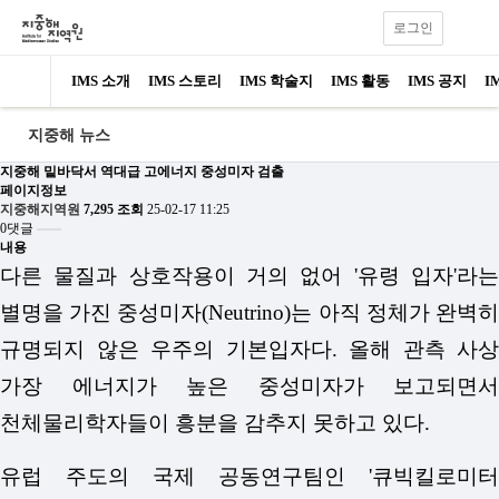
로그인
IMS 소개
IMS 스토리
IMS 학술지
IMS 활동
IMS 공지
I
지중해 뉴스
지중해 밑바닥서 역대급 고에너지 중성미자 검출
페이지정보
지중해지역원
7,295 조회
25-02-17 11:25
0댓글
내용
다른 물질과 상호작용이 거의 없어 '유령 입자'라는
별명을 가진 중성미자(Neutrino)는 아직 정체가 완벽히
규명되지 않은 우주의 기본입자다. 올해 관측 사상
가장 에너지가 높은 중성미자가 보고되면서
천체물리학자들이 흥분을 감추지 못하고 있다.
유럽 주도의 국제 공동연구팀인 '큐빅킬로미터