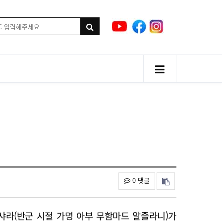
0 댓글
샤라(반군 시절 가명 아부 무함마드 알졸라니)가