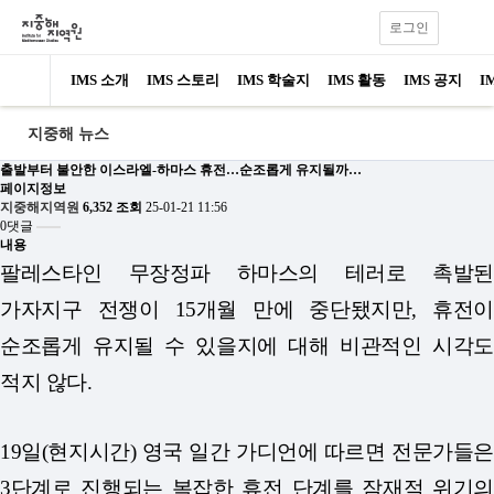
로그인
IMS 소개
IMS 스토리
IMS 학술지
IMS 활동
IMS 공지
I
지중해 뉴스
출발부터 불안한 이스라엘-하마스 휴전…순조롭게 유지될까…
페이지정보
지중해지역원
6,352 조회
25-01-21 11:56
0댓글
내용
팔레스타인 무장정파 하마스의 테러로 촉발된
가자지구 전쟁이 15개월 만에 중단됐지만, 휴전이
순조롭게 유지될 수 있을지에 대해 비관적인 시각도
적지 않다.
19일(현지시간) 영국 일간 가디언에 따르면 전문가들은
3단계로 진행되는 복잡한 휴전 단계를 잠재적 위기의