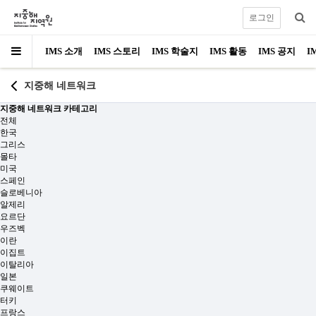
로그인
IMS 소개
IMS 스토리
IMS 학술지
IMS 활동
IMS 공지
I
지중해 네트워크
지중해 네트워크 카테고리
전체
한국
그리스
몰타
미국
스페인
슬로베니아
알제리
요르단
우즈벡
이란
이집트
이탈리아
일본
쿠웨이트
터키
프랑스