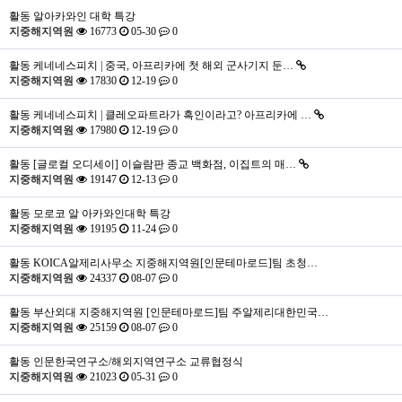
활동
알아카와인 대학 특강
지중해지역원
16773
05-30
0
활동
케네네스피치 | 중국, 아프리카에 첫 해외 군사기지 둔…
지중해지역원
17830
12-19
0
활동
케네네스피치 | 클레오파트라가 흑인이라고? 아프리카에 …
지중해지역원
17980
12-19
0
활동
[글로컬 오디세이] 이슬람판 종교 백화점, 이집트의 매…
지중해지역원
19147
12-13
0
활동
모로코 알 아카와인대학 특강
지중해지역원
19195
11-24
0
활동
KOICA알제리사무소 지중해지역원[인문테마로드]팀 초청…
지중해지역원
24337
08-07
0
활동
부산외대 지중해지역원 [인문테마로드]팀 주알제리대한민국…
지중해지역원
25159
08-07
0
활동
인문한국연구소/해외지역연구소 교류협정식
지중해지역원
21023
05-31
0