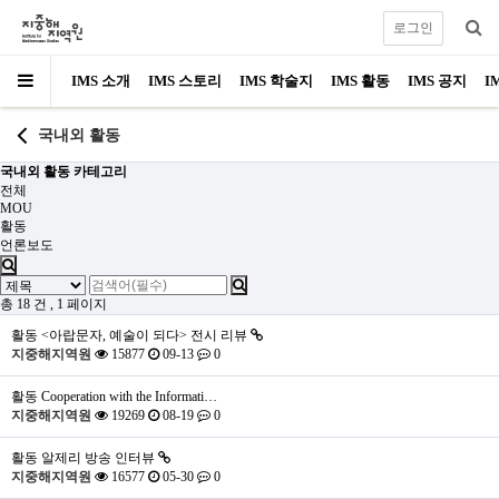
로그인
IMS 소개
IMS 스토리
IMS 학술지
IMS 활동
IMS 공지
I
국내외 활동
국내외 활동 카테고리
전체
MOU
활동
언론보도
총 18 건
, 1 페이지
활동
<아랍문자, 예술이 되다> 전시 리뷰
지중해지역원
15877
09-13
0
활동
Cooperation with the Informati…
지중해지역원
19269
08-19
0
활동
알제리 방송 인터뷰
지중해지역원
16577
05-30
0