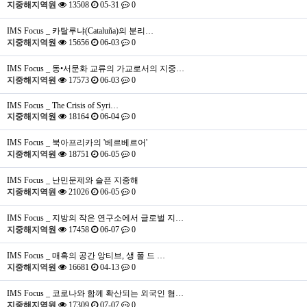
지중해지역원
13508
05-31
0
IMS Focus _ 카탈루냐(Cataluña)의 분리…
지중해지역원
15656
06-03
0
IMS Focus _ 동•서문화 교류의 가교로서의 지중…
지중해지역원
17573
06-03
0
IMS Focus _ The Crisis of Syri…
지중해지역원
18164
06-04
0
IMS Focus _ 북아프리카의 '베르베르어'
지중해지역원
18751
06-05
0
IMS Focus _ 난민문제와 슬픈 지중해
지중해지역원
21026
06-05
0
IMS Focus _ 지방의 작은 연구소에서 글로벌 지…
지중해지역원
17458
06-07
0
IMS Focus _ 매혹의 공간 앙티브, 생 폴 드 …
지중해지역원
16681
04-13
0
IMS Focus _ 코로나와 함께 확산되는 외국인 혐…
지중해지역원
17309
07-07
0