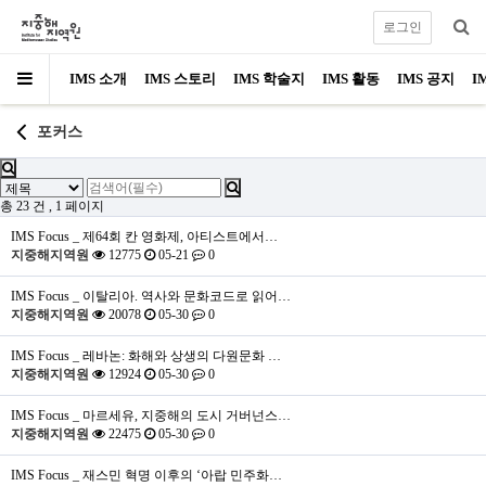
로그인
IMS 소개
IMS 스토리
IMS 학술지
IMS 활동
IMS 공지
I
포커스
총 23 건
, 1 페이지
IMS Focus _ 제64회 칸 영화제, 아티스트에서…
지중해지역원
12775
05-21
0
IMS Focus _ 이탈리아. 역사와 문화코드로 읽어…
지중해지역원
20078
05-30
0
IMS Focus _ 레바논: 화해와 상생의 다원문화 …
지중해지역원
12924
05-30
0
IMS Focus _ 마르세유, 지중해의 도시 거버넌스…
지중해지역원
22475
05-30
0
IMS Focus _ 재스민 혁명 이후의 ‘아랍 민주화…