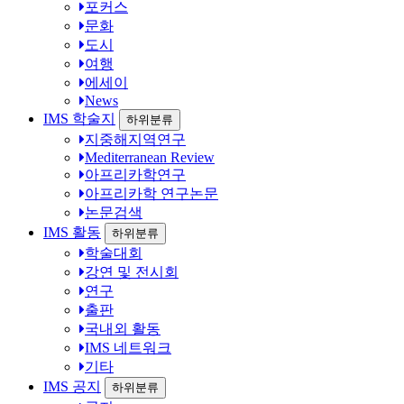
포커스
문화
도시
여행
에세이
News
IMS 학술지
하위분류
지중해지역연구
Mediterranean Review
아프리카학연구
아프리카학 연구논문
논문검색
IMS 활동
하위분류
학술대회
강연 및 전시회
연구
출판
국내외 활동
IMS 네트워크
기타
IMS 공지
하위분류