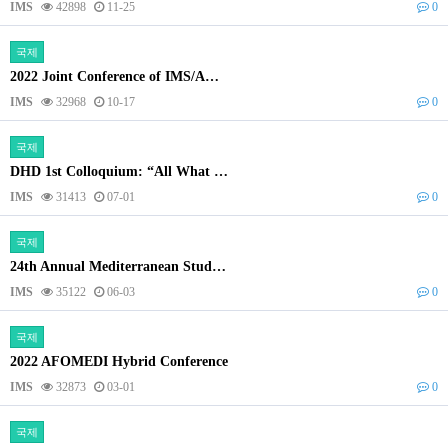
IMS
42898
11-25
0
국제
2022 Joint Conference of IMS/A…
IMS
32968
10-17
0
국제
DHD 1st Colloquium: “All What …
IMS
31413
07-01
0
국제
24th Annual Mediterranean Stud…
IMS
35122
06-03
0
국제
2022 AFOMEDI Hybrid Conference
IMS
32873
03-01
0
국제