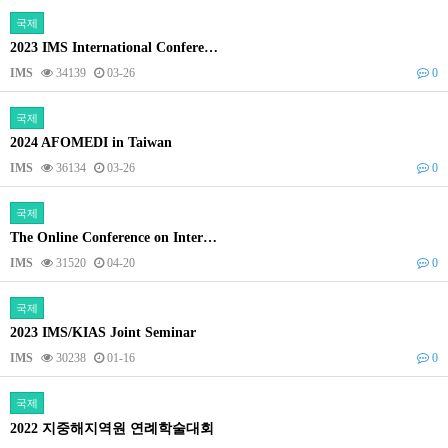
국제
2023 IMS International Confere…
IMS
34139
03-26
0
국제
2024 AFOMEDI in Taiwan
IMS
36134
03-26
0
국제
The Online Conference on Inter…
IMS
31520
04-20
0
국제
2023 IMS/KIAS Joint Seminar
IMS
30238
01-16
0
국제
2022 지중해지역원 연례학술대회