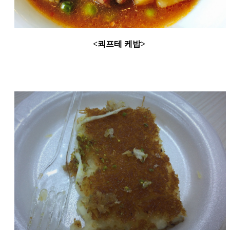
<쾨프테 케밥>