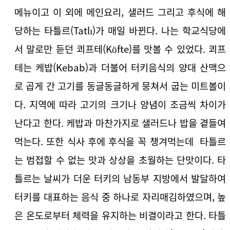
메뉴이고 이 외에 메인요리, 샐러드 그리고 후식에 해
당하는 타틀르(Tatlı)가 매일 바뀐다. 나는
학교식당에
서 말로만 듣던 쾨프테(Köfte)를 맛볼 수 있었다. 쾨프
테는 케밥(Kebab)과 더불어 터키음식의 양대 산맥으
로 곱게 간 고기를 동글동글하게 뭉쳐서 굽는 미트볼이
다. 지역에 따라 고기의 크기나 양념이 조금씩 차이가
난다고 한다. 케밥과 마찬가지로 샐러드나 밥을 곁들여
먹는다. 또한 식사 후에 후식을 꼭 챙겨먹는데
타틀르
는 범접할 수 없는 맛과 상상을 초월하는 단맛이다. 타
틀르는 날씨가 더운 터키의 남동부 지방에서 발달하여
터키를 대표하는 음식 중 하나로 자리매김하였으며, 높
은 온도로부터 체력을 유지하는 비결이라고 한다. 타틀