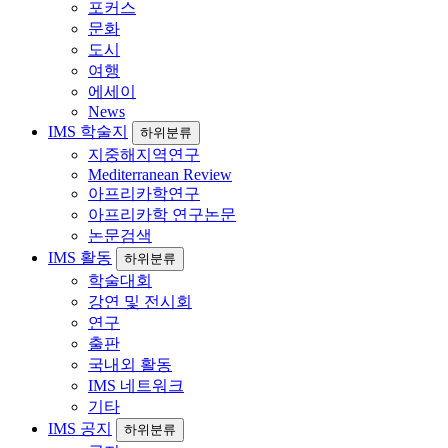
포커스
문화
도시
여행
에세이
News
IMS 학술지
하위분류
지중해지역연구
Mediterranean Review
아프리카학연구
아프리카학 연구논문
논문검색
IMS 활동
하위분류
학술대회
강연 및 전시회
연구
출판
국내외 활동
IMS 네트워크
기타
IMS 공지
하위분류