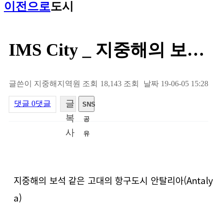
이전으로
도시
IMS City _ 지중해의 보석 같은 고대의 항구도…
글쓴이
지중해지역원
조회
18,143 조회
날짜
19-06-05 15:28
글
댓글
0댓글
SNS
복
공
사
유
내용
지중해의 보석 같은 고대의 항구도시 안탈리아(Antaly
a)