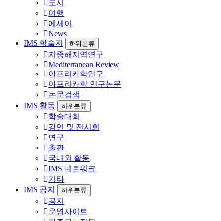
도시
여행
에세이
News
IMS 학술지
하위분류
지중해지역연구
Mediterranean Review
아프리카학연구
아프리카학 연구논문
논문검색
IMS 활동
하위분류
학술대회
강연 및 전시회
연구
출판
국내외 활동
IMS 네트워크
기타
IMS 공지
하위분류
공지
운영사이트