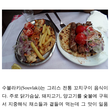
수블라키(Souvlaki)는 그리스 전통 꼬치구이 음식이
다. 주로 닭가슴살, 돼지고기, 양고기를 숯불에 구워
서 지중해식 채소들과 곁들여 먹는데 그 맛이 일품