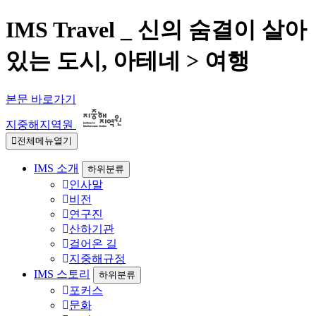
IMS Travel _ 신의 숨결이 살아
있는 도시, 아테네 > 여행
본문 바로가기
지중해지역원
전체메뉴열기
IMS 소개
하위분류
인사말
비전
연구진
산하기관
걸어온 길
지중해규정
IMS 스토리
하위분류
포커스
문화