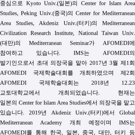
중심으로
Kyoto Univ.(
일본
)
의
Center for Islam Area
Studies, Peking Univ.(
중국
)
의
Center for Mediterranean
Area Studies, Akdeniz Univ.(
터키
)
의
Mediterranean
Civilization Research Institute, National Taiwan Univ.
(
대만
)
의
Mediterranean Seminar
가
AFOMEDI
에
참여하고 있습니다.
IMS
는
AFOMEDI
발기인으로서 초대 의장국을 맡아
2017
년
3
월 제
1
AFOMEDI
국제학술대회를 개최하였으며
제
2
AFOMEDI
국제학술대회는
2018
년
12.23
교토대학교에서 개최되었습니다.
현재는
일본의
Center for Islam Area Studies에서 의장국을 맡고
있습니다.
2019
년
Akdeniz Univ.(
터키
)
에서
Global
Mediterranean Academy
개최 예정이며
IMS
는
AFOMEDI
를 통해 한국
,
일본
,
중국
,
대만
,
터키 