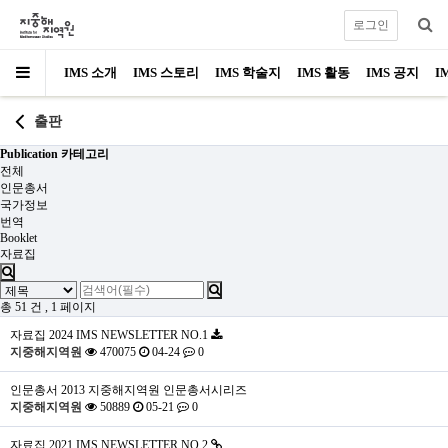
로그인
IMS 소개
IMS 스토리
IMS 학술지
IMS 활동
IMS 공지
I
출판
Publication 카테고리
전체
인문총서
국가정보
번역
Booklet
자료집
총 51 건
, 1 페이지
자료집
2024 IMS NEWSLETTER NO.1
지중해지역원
470075
04-24
0
인문총서
2013 지중해지역원 인문총서시리즈
지중해지역원
50889
05-21
0
자료집
2021 IMS NEWSLETTER NO.2