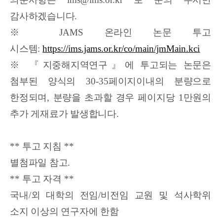
감사하겠습니다
.
※
JAMS
온라인 논문 투고
시스템
:
https://ims.jams.or.kr/co/main/jmMain.kci
※ 『
지중해지역연구
』
에 투고되는 논문은
첨부된 양식의
30-35
페이지이내의 분량으로
한정되며
,
분량을 초과할 경우 페이지당
1
만원의
추가 게재료가 발생합니다
.
**
투고 지침
**
별첨파일 참고
.
**
투고 자격
**
국내
/
외 대학의 전임
/
비전임 교원 및 석사학위
소지 이상의 연구자에 한함