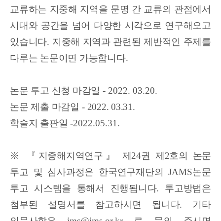
교류하는 지중해 지역을 문명 간 교류의 관점에서
시대와 공간을 넘어 다양한 시각으로 연구해오고
있습니다
.
지중해 지역과 관련된 제반적인 주제를
다루는 논문이면 가능합니다
.
논문 투고 신청 마감일
- 2022. 03.20.
논문 제출 마감일
-
2022. 03.31.
학술지 출판일
-2022.05.31.
※ 『
지중해지역연구
』
제
24
권 제
2
호의 논문
투고 및 심사과정은 한국연구재단의
JAMS
논문
투고 시스템을 통해서 진행됩니다
.
투고방법은
첨부된 설명서를 참고하시면 됩니다
.
기타
의문사항은
ims@ims.or.kr
로 문의 주시면