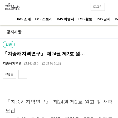
로그인
IMS 소개
IMS 스토리
IMS 학술지
IMS 활동
IMS 공지
I
공지사항
일반
『지중해지역연구』 제24권 제2호 원…
지중해지역원
23,140 조회
22-03-03 16:32
0댓글
내용
『
지중해지역연구
』
제
24
권 제
2
호 원고 및 서평
모집