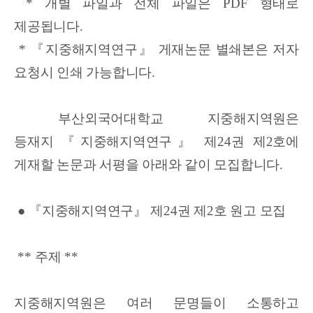
*
개별 파일과 전체 파일은
PDF
형태로
제공됩니다
.
*
『
지중해지역연구
』
게재논문 별쇄본은 저자
요청시 인쇄 가능합니다
.
부산외국어대학교 지중해지역원은
등재지
『
지중해지역연구
』
제
24
권 제
2
호에
게재할 논문과 서평을 아래와 같이 모집합니다
.
● 『
지중해지역연구
』
제
24
권 제
2
호 원고 모집
**
주제
**
지중해지역원은 여러 문명들이 소통하고