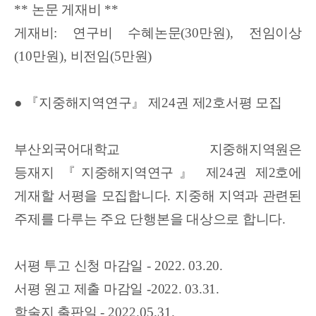
**
논문 게재비
**
게재비
:
연구비 수혜논문
(30
만원
),
전임이상
(10
만원
),
비전임
(5
만원
)
● 『
지중해지역연구
』
제
24
권 제
2
호서평 모집
부산외국어대학교 지중해지역원은
등재지
『
지중해지역연구
』
제
24
권 제
2
호에
게재할 서평을 모집합니다
.
지중해 지역과 관련된
주제를 다루는 주요 단행본을 대상으로 합니다
.
서평 투고 신청 마감일
-
2022. 03.20.
서평 원고 제출 마감일
-
2022. 03.31.
학술지 출판일
- 2022.05.31.