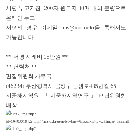
서평 투고지침
- 200
자 원고지
30
매 내외 분량으로
온라인 투고
서평의 경우 이메일
ims@ims.or.kr
을 통해서도
가능합니다
.
**
서평 사례비
15
만원
**
**
연락처
**
편집위원회 사무국
(46234)
부산광역시 금정구 금샘로
485
번길
65
지중해지역원
『
지중해지역연구
』
편집위원회
배상