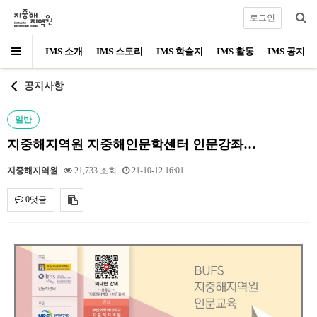
로그인
IMS 소개
IMS 스토리
IMS 학술지
IMS 활동
IMS 공지
공지사항
일반
지중해지역원 지중해인문학센터 인문강좌…
지중해지역원
21,733 조회
21-10-12 16:01
0댓글
내용