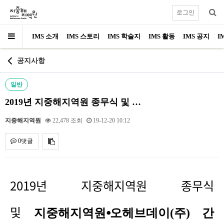
로그인
IMS 소개
IMS 스토리
IMS 학술지
IMS 활동
IMS 공지
I
공지사항
일반
2019년 지중해지역원 종무식 및 …
지중해지역원
22,478 조회
19-12-20 10:12
0댓글
내용
2019
년 지중해지역원 종무식
및
지중해지역원
⦁
오헤브데이
(
주
)
간