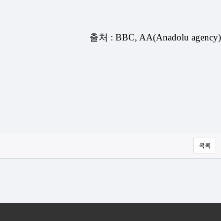
출처 : BBC, AA(Anadolu agency)
목록