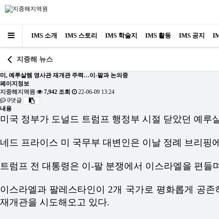
IMS 소개
IMS 스토리
IMS 학술지
IMS 활동
IMS 공지
I
지중해 뉴스
미, 예루살렘 영사관 재개관 주력…이-팔과 논의중
페이지정보
지중해지역원
7,942 조회
22-06-09 13:24
0댓글
내용
미국 정부가 도널드 트럼프 행정부 시절 닫았던 예루
네드 프라이스 미 국무부 대변인은 이날 정례 브리핑
트럼프 전 대통령은 이
-
팔 분쟁에서 이스라엘을 편들
이스라엘과 팔레스타인이
2
개 국가로 평화롭게 공존
재개관을 시도해오고 있다
.