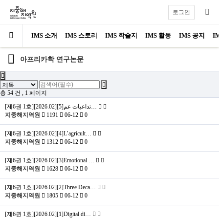
로그인
IMS 소개
IMS 스토리
IMS 학술지
IMS 활동
IMS 공지
I
아프리카학 연구논문
총 54 건
, 1 페이지
[제6권 1호][2026.02][5]تداعيات عم…
지중해지역원
1191
06-12
0
[제6권 1호][2026.02][4]L’agricult…
지중해지역원
1312
06-12
0
[제6권 1호][2026.02][3]Emotional …
지중해지역원
1628
06-12
0
[제6권 1호][2026.02][2]Three Deca…
지중해지역원
1805
06-12
0
[제6권 1호][2026.02][1]Digital di…