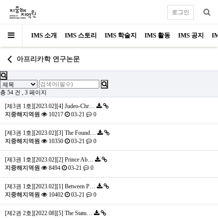
로그인
IMS 소개
IMS 스토리
IMS 학술지
IMS 활동
IMS 공지
I
아프리카학 연구논문
총 54 건
, 3 페이지
[제3권 1호][2023.02][4] Judeo-Chr…
지중해지역원
10217
03-21
0
[제3권 1호][2023.02][3] The Found…
지중해지역원
10350
03-21
0
[제3권 1호][2023.02][2] Prince Ab…
지중해지역원
8494
03-21
0
[제3권 1호][2023.02][1] Between P…
지중해지역원
10402
03-21
0
[제2권 2호][2022.08][5] The Statu…