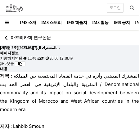
로그인
IMS 소개
IMS 스토리
IMS 학술지
IMS 활동
IMS 공지
I
아프리카학 연구논문
[제5권 2호][2025.08][7]المشترك ال…
페이지정보
지중해지역원
1,348 조회
26-06-12 18:49
0댓글
내용
제목
: المشترك المذهبي وأثره في خدمة القضايا المجتمعية بين المملكة
المغربية والبلدان الإفريقية في العصر الحد يث / Denominational
commonality and its impact on social development between
the Kingdom of Morocco and West African countries in the
modern era
저자
: Lahbib Smouni