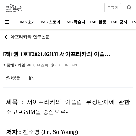
로그인
IMS 소개
IMS 스토리
IMS 학술지
IMS 활동
IMS 공지
I
아프리카학 연구논문
[제1권 1호][2021.02][3] 서아프리카의 이슬…
지중해지역원
8,814 조회
23-03-16 13:49
0댓글
내용
제목 :
서아프리카의 이슬람 무장단체에 관한
소고 -GSIM을 중심으로-
저자 :
진소영 (Jin, So Young)