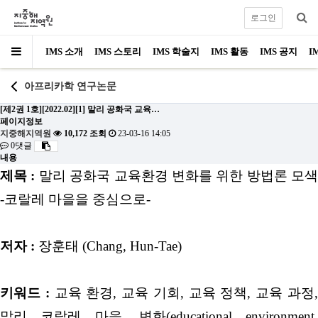
로그인
IMS 소개
IMS 스토리
IMS 학술지
IMS 활동
IMS 공지
I
아프리카학 연구논문
[제2권 1호][2022.02][1] 말리 공화국 교육…
페이지정보
지중해지역원
10,172 조회
23-03-16 14:05
0댓글
내용
제목 :
말리 공화국 교육환경 변화를 위한 방법론 모색
-코랄레 마을을 중심으로-
저자 :
장훈태
(Chang, Hun-Tae)
키워드 :
교육 환경, 교육 기회, 교육 정책, 교육 과정
말리 코랄레 마을, 변화(educational environment,