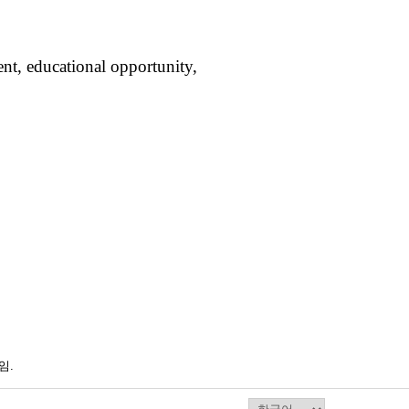
nt,
educational opportunity,
임.