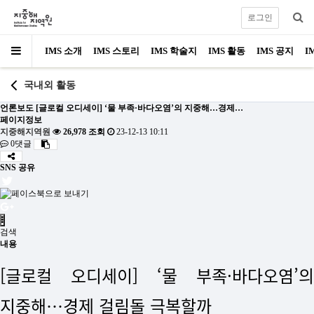
로그인
IMS 소개
IMS 스토리
IMS 학술지
IMS 활동
IMS 공지
I
국내외 활동
언론보도
[글로컬 오디세이] ‘물 부족·바다오염’의 지중해…경제…
페이지정보
지중해지역원
26,978 조회
23-12-13 10:11
0댓글
SNS 공유
검색
내용
[글로컬 오디세이] ‘물 부족·바다오염’의
지중해…경제 걸림돌 극복할까