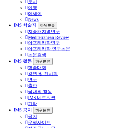
도시
여행
에세이
News
IMS 학술지
하위분류
지중해지역연구
Mediterranean Review
아프리카학연구
아프리카학 연구논문
논문검색
IMS 활동
하위분류
학술대회
강연 및 전시회
연구
출판
국내외 활동
IMS 네트워크
기타
IMS 공지
하위분류
공지
운영사이트