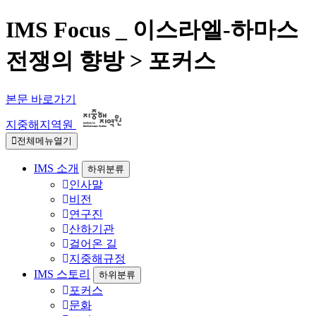
IMS Focus _ 이스라엘-하마스
전쟁의 향방 > 포커스
본문 바로가기
지중해지역원
전체메뉴열기
IMS 소개
하위분류
인사말
비전
연구진
산하기관
걸어온 길
지중해규정
IMS 스토리
하위분류
포커스
문화