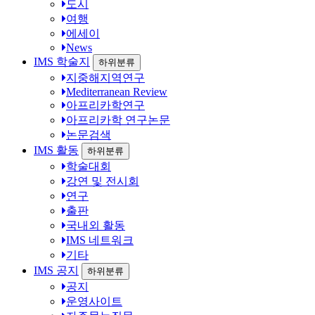
도시
여행
에세이
News
IMS 학술지
하위분류
지중해지역연구
Mediterranean Review
아프리카학연구
아프리카학 연구논문
논문검색
IMS 활동
하위분류
학술대회
강연 및 전시회
연구
출판
국내외 활동
IMS 네트워크
기타
IMS 공지
하위분류
공지
운영사이트