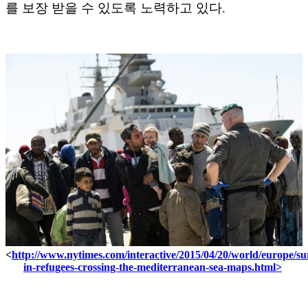
를 보장 받을 수 있도록 노력하고 있다.
<
http://www.nytimes.com/interactive/2015/04/20/world/europe/su
in-refugees-crossing-the-mediterranean-sea-maps.html>