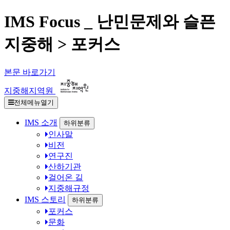
IMS Focus _ 난민문제와 슬픈
지중해 > 포커스
본문 바로가기
지중해지역원
전체메뉴열기
IMS 소개
하위분류
인사말
비전
연구진
산하기관
걸어온 길
지중해규정
IMS 스토리
하위분류
포커스
문화