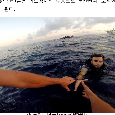
한 난민들은 의료검사와 수용소로 분산된다. 도착
 된다.
<
http://en.alalam.ir/news/1852091>