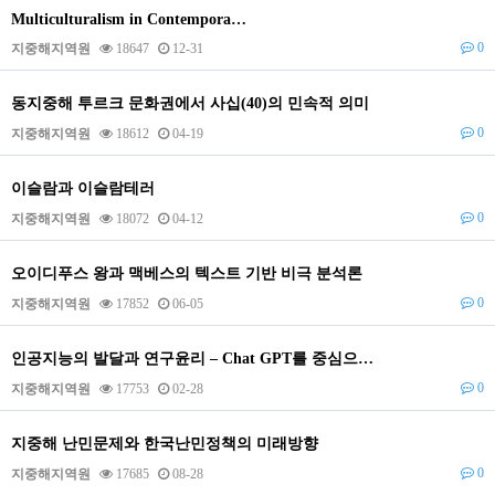
Multiculturalism in Contempora…
0
지중해지역원
18647
12-31
동지중해 투르크 문화권에서 사십(40)의 민속적 의미
0
지중해지역원
18612
04-19
이슬람과 이슬람테러
0
지중해지역원
18072
04-12
오이디푸스 왕과 맥베스의 텍스트 기반 비극 분석론
0
지중해지역원
17852
06-05
인공지능의 발달과 연구윤리 – Chat GPT를 중심으…
0
지중해지역원
17753
02-28
지중해 난민문제와 한국난민정책의 미래방향
0
지중해지역원
17685
08-28