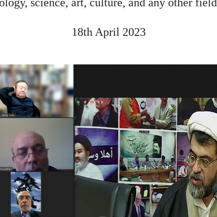
ology, science, art, culture
,
and any other field
18th April 2023