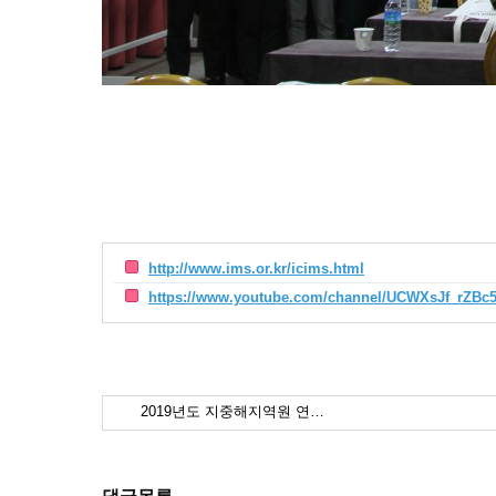
http://www.ims.or.kr/icims.html
https://www.youtube.com/channel/UCWXsJf_rZB
2019년도 지중해지역원 연…