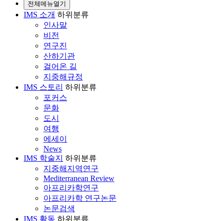
전체메뉴열기
IMS 소개
하위분류
인사말
비전
연구진
산하기관
걸어온 길
지중해규정
IMS 스토리
하위분류
포커스
문화
도시
여행
에세이
News
IMS 학술지
하위분류
지중해지역연구
Mediterranean Review
아프리카학연구
아프리카학 연구논문
논문검색
IMS 활동
하위분류