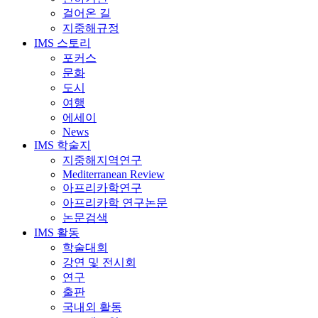
걸어온 길
지중해규정
IMS 스토리
포커스
문화
도시
여행
에세이
News
IMS 학술지
지중해지역연구
Mediterranean Review
아프리카학연구
아프리카학 연구논문
논문검색
IMS 활동
학술대회
강연 및 전시회
연구
출판
국내외 활동