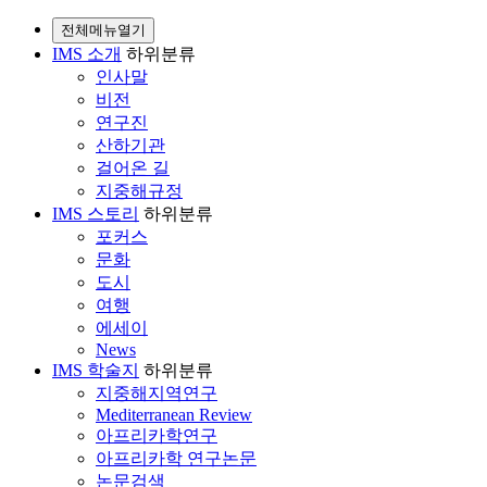
전체메뉴열기
IMS 소개
하위분류
인사말
비전
연구진
산하기관
걸어온 길
지중해규정
IMS 스토리
하위분류
포커스
문화
도시
여행
에세이
News
IMS 학술지
하위분류
지중해지역연구
Mediterranean Review
아프리카학연구
아프리카학 연구논문
논문검색