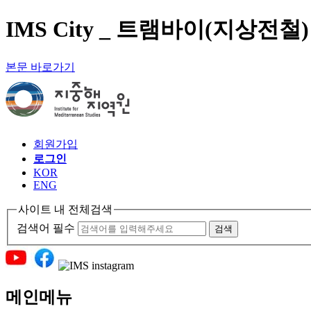
IMS City _ 트램바이(지상전철
본문 바로가기
회원가입
로그인
KOR
ENG
사이트 내 전체검색
검색어 필수
검색
메인메뉴