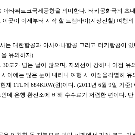
로 아타튀르크국제공항
을 의미한다. 터키공화국의 초
 이곳이 이제부터 시작 할 트램바이(지상
전철) 여행의
공사는 대한항공
과 아사아나항공 그리고 터키항공이 있다
됨을 유의하자)
 30도가 넘
는 날이 많으며, 자외선이 강하니 이점 유의
월 사이에는 많은 눈이 내리니 여행 시 이점을
각별히 유
.
현재 1TL에 684KRW(원)이다. (2011년 6월 9일 기
소인데 은행 환전소에 비
해 수수료가 저렴한 편이다. 단
곳은 아치형 돔 지붕으로 덮인 세계에서 가장 크
고, 