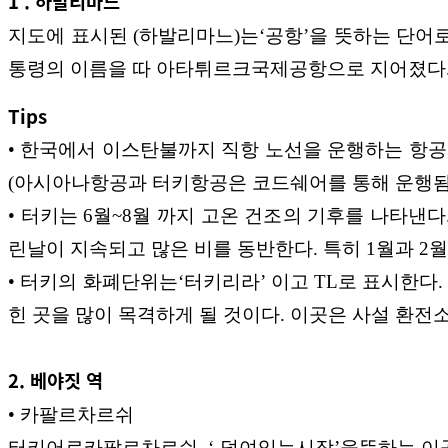
1 . 하발리마느
지도에 표시된 (하발리마느)는‘공항’을 뜻하
는 단어
통령의 이름을 따 아타튀르크국제
공항으로 지어졌다.
Tips
• 한국에서 이스탄불까지 직항 노선을 운행하는 항
(아시아나항공과 터키항공은 코드쉐
어를 통해 운행
• 터키는 6월~8월 까지 고온 건조의 기후를 나타낸다.
린날이 지속되고 많은 비를 동반
한다. 특히 1월과 2
• 터키의 화폐단위는‘터키리라’ 이고 TL로 표시한다
힌 곳을 많이
목격하게 될 것이다. 이곳은 사설 환전
2. 베야짓 역
• 카팔르차르쉬
터키어로카팔르차르쉬 ,‘ 덮여있는시장’을
뜻하는 이