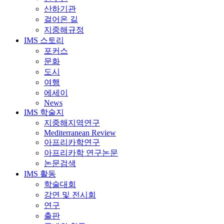
산하기관
걸어온 길
지중해규정
IMS 스토리
포커스
문화
도시
여행
에세이
News
IMS 학술지
지중해지역연구
Mediterranean Review
아프리카학연구
아프리카학 연구논문
논문검색
IMS 활동
학술대회
강연 및 전시회
연구
출판