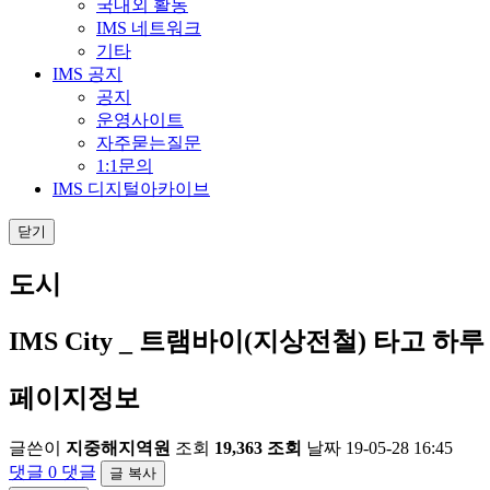
국내외 활동
IMS 네트워크
기타
IMS 공지
공지
운영사이트
자주묻는질문
1:1문의
IMS 디지털아카이브
닫기
도시
IMS City _ 트램바이(지상전철) 타고 
페이지정보
글쓴이
지중해지역원
조회
19,363 조회
날짜
19-05-28 16:45
댓글
0 댓글
글 복사