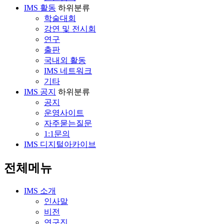
IMS 활동
하위분류
학술대회
강연 및 전시회
연구
출판
국내외 활동
IMS 네트워크
기타
IMS 공지
하위분류
공지
운영사이트
자주묻는질문
1:1문의
IMS 디지털아카이브
전체메뉴
IMS 소개
인사말
비전
연구진