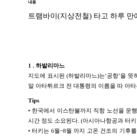
내용
트램바이(지상전철) 타고 하루 
1 . 하발리마느
지도에 표시된 (하발리마느)는‘공항’을 뜻
말 아타튀르크 전 대통령의 이름을 따 아
Tips
• 한국에서 이스탄불까지 직항 노선을 운
시간 정도 소요된다. (아시아나항공과 터
• 터키는 6월~8월 까지 고온 건조의 기후를