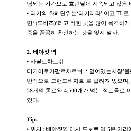
당되는 기간으로 흐린날이 지속되고 많은 
• 터키의 화폐단위는‘터키리라’ 이고 TL로
면‘ (도비즈)’라고 적힌 곳을 많이
목격하게 
증을 꼼꼼히 확인하
는 것을 잊지 말자.
2. 베야짓 역
• 카팔르차르쉬
터키어로카팔르차르쉬 ,‘ 덮여있는시장’을
반적으로 그랜드바자
르 로 알려져 있으며,
58개의 통로와 4,500개가 넘는 점포들로 
있다.
Tips
• 위치 : 베야짓역 에서 도
보로 약 5분 거리