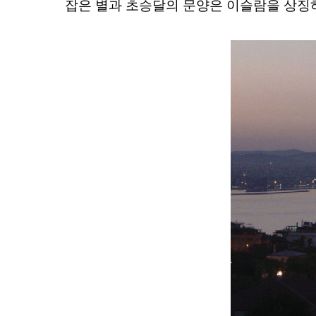
잡은 별과 초승
달의 문양은 이슬람을 상징