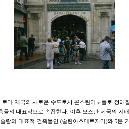
는 로마 제국의
새로운 수도로서 콘스탄티노플로 정해
축물의 대표작으로 손꼽힌다. 이후 오스만 제국의 지
슬람의 대표적 건축물
인
(술탄아흐메트자미)와 5
분 