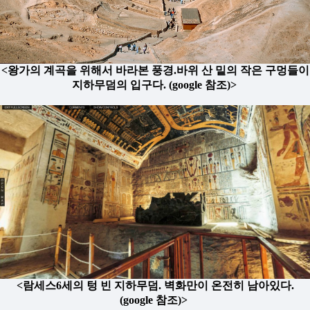
<왕가의 계곡을 위해서 바라본 풍경.바위 산 밑의 작은 구멍들이
지하무덤의 입구다. (google 참조
)
>
<람세스6세의 텅 빈 지하무덤. 벽화만이 온전히 남아있다.
(google 참조)>