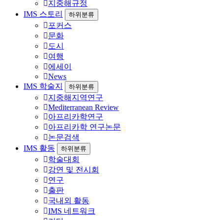
지중해규정
IMS 스토리
하위분류
포커스
문화
도시
여행
에세이
News
IMS 학술지
하위분류
지중해지역연구
Mediterranean Review
아프리카학연구
아프리카학 연구논문
논문검색
IMS 활동
하위분류
학술대회
강연 및 전시회
연구
출판
국내외 활동
IMS 네트워크