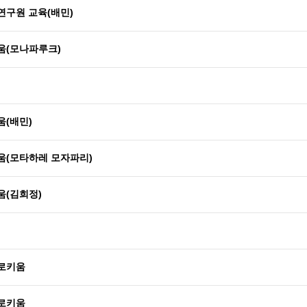
연구원 교육(배민)
움(모나파루크)
움(배민)
움(모타하레 모자파리)
움(김희정)
콜로키움
콜로키움