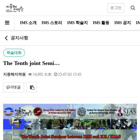
로그인
IMS 소개
IMS 스토리
IMS 학술지
IMS 활동
IMS 공지
I
공지사항
학술대회
The Tenth joint Semi…
지중해지역원
14,092 조회
25-07-02 13:45
0댓글
내용