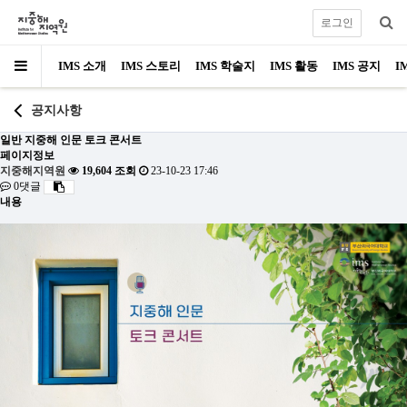
로그인
IMS 소개
IMS 스토리
IMS 학술지
IMS 활동
IMS 공지
I
공지사항
일반
지중해 인문 토크 콘서트
페이지정보
지중해지역원
19,604 조회
23-10-23 17:46
0댓글
내용