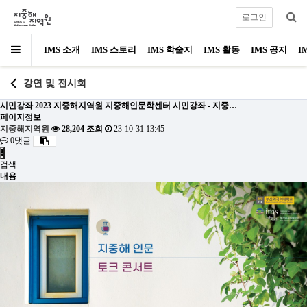
로그인
IMS 소개
IMS 스토리
IMS 학술지
IMS 활동
IMS 공지
I
강연 및 전시회
시민강좌
2023 지중해지역원 지중해인문학센터 시민강좌 - 지중…
페이지정보
지중해지역원
28,204 조회
23-10-31 13:45
0댓글
검색
내용