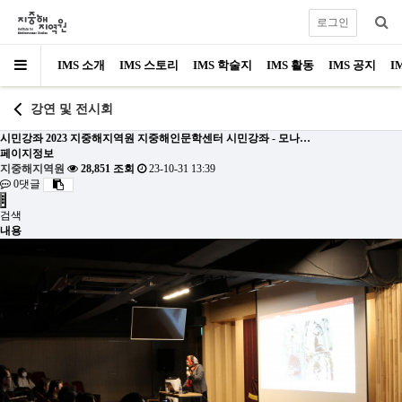
로그인
IMS 소개
IMS 스토리
IMS 학술지
IMS 활동
IMS 공지
I
강연 및 전시회
시민강좌
2023 지중해지역원 지중해인문학센터 시민강좌 - 모나…
페이지정보
지중해지역원
28,851 조회
23-10-31 13:39
0댓글
검색
내용