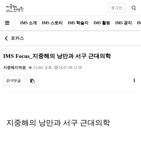
로그인
IMS 소개
IMS 스토리
IMS 학술지
IMS 활동
IMS 공지
I
포커스
IMS Focus_지중해의 낭만과 서구 근대의학
지중해지역원
23,941 조회
24-07-08 12:58
0댓글
내용
지중해의 낭만과 서구 근대의학