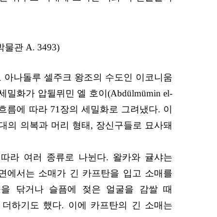
관 A. 3493)
고 아나돌루 셀주크 왕조의 수도인 이코니움
가 압뒬뮈민 엘 호이(Abdülmümin el-
기의 흐름에 따라 71장의 세밀화로 그려냈다. 이
시대의 의복과 머리 형태, 장신구들로 묘사돼
 따라 여러 종류로 나뉜다. 왈카와 귤샤는
장면에서는 소매가 긴 카프탄을 입고 소매를
물을 닦거나 슬픔에 젖은 얼굴을 감쌀 때
 더하기도 했다. 이에 카프탄의 긴 소매는