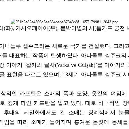
리(좌), 카시오페이아(우), 붙박이별의 서(톱카프 궁전 박물
아나돌루 셀주크라는 새로운 국가를 건설했다. 그리
를 대표하는 작품이 탄생하였다. 아나돌루 셀주크의 세밀화
 이야기 ‘왈카와 귤샤(Varka ve Gülşah)’를 이야
 표현을 따르고 있으며, 13세기 아나돌루 셀주크 
상의인 카프탄은 소매의 폭과 모양, 옷깃의 여밈에
로 깊게 파인 카프탄을 입고 있다. 때로 비극적인 
). 후대의 세밀화에서도 긴 소매는 장례식에서 눈
직임을 따라 소매가 늘어지며 흥겨운 몸짓에 동세를