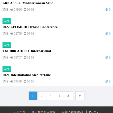
24th Annual Mediterranean Stud…
IMS
34996
06-03
0
국제
2022 AFOMEDI Hybrid Conference
IMS
32759
03-01
0
국제
The 10th AHLiST International …
IMS
33767
12-08
0
국제
2021 International Mediterrane…
IMS
37338
10-05
0
1
2
3
4
5
기관소개
개인정보처리방침
서비스이용약관
PC 보기